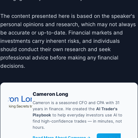
The content presented here is based on the speaker's
personal opinions and research, which may not always
be accurate or up-to-date. Financial markets and
investments carry inherent risks, and individuals
should conduct their own research and seek
professional advice before making any financial
decisions.
Cameron Long
Cameron is a seasoned CFO and CPA with 31
years in finance. He created the
AI Trader's
Playbook
to help everyday investors use AI to
find high-confidence trades — in minutes, not
hours.
Read More About Cameron →
Get the AI