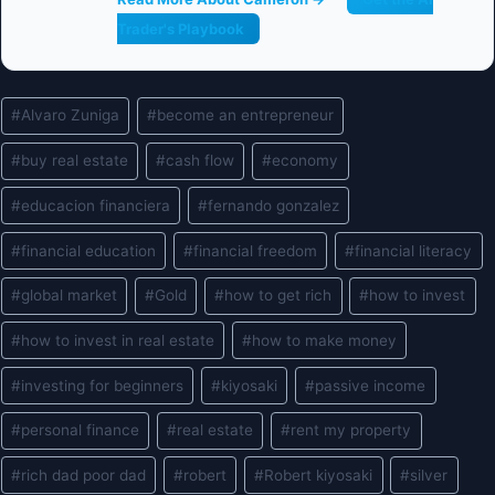
Trader's Playbook
Post
#
Alvaro Zuniga
#
become an entrepreneur
Tags:
#
buy real estate
#
cash flow
#
economy
#
educacion financiera
#
fernando gonzalez
#
financial education
#
financial freedom
#
financial literacy
#
global market
#
Gold
#
how to get rich
#
how to invest
#
how to invest in real estate
#
how to make money
#
investing for beginners
#
kiyosaki
#
passive income
#
personal finance
#
real estate
#
rent my property
#
rich dad poor dad
#
robert
#
Robert kiyosaki
#
silver