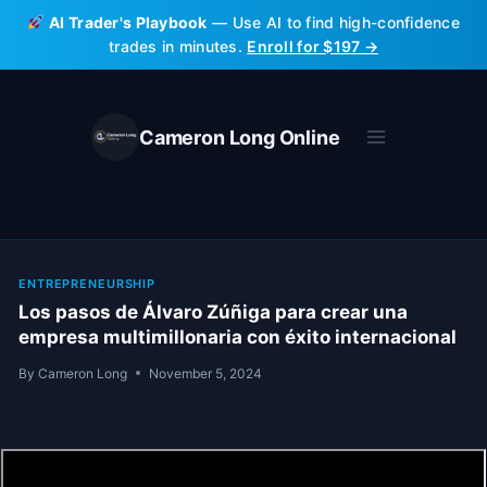
Skip
AI Trader's Playbook
— Use AI to find high-confidence
to
trades in minutes.
Enroll for $197 →
content
Cameron Long Online
ENTREPRENEURSHIP
Los pasos de Álvaro Zúñiga para crear una
empresa multimillonaria con éxito internacional
By
Cameron Long
November 5, 2024