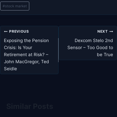
#
stock market
Post
PREVIOUS
NEXT
navigation
Exposing the Pension
Dexcom Stelo 2nd
Crisis: Is Your
Sensor – Too Good to
Retirement at Risk? –
be True
John MacGregor, Ted
Seidle
Similar Posts