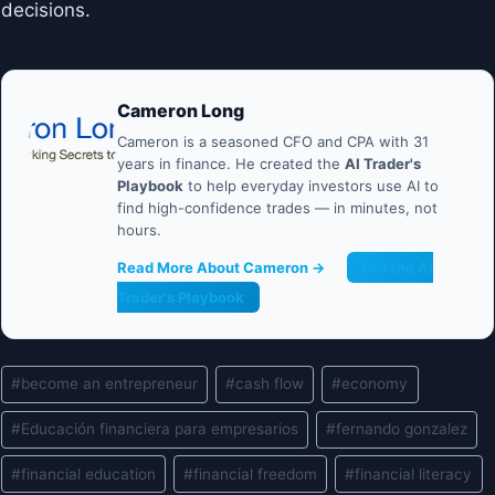
decisions.
Cameron Long
Cameron is a seasoned CFO and CPA with 31
years in finance. He created the
AI Trader's
Playbook
to help everyday investors use AI to
find high-confidence trades — in minutes, not
hours.
Read More About Cameron →
Get the AI
Trader's Playbook
Post
#
become an entrepreneur
#
cash flow
#
economy
Tags:
#
Educación financiera para empresarios
#
fernando gonzalez
#
financial education
#
financial freedom
#
financial literacy