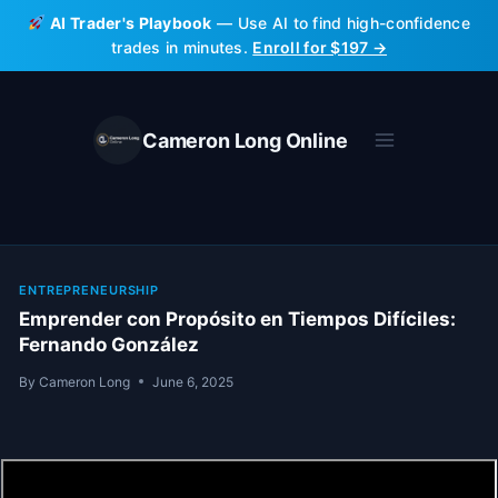
Skip
AI Trader's Playbook
— Use AI to find high-confidence
to
trades in minutes.
Enroll for $197 →
content
Cameron Long Online
ENTREPRENEURSHIP
Emprender con Propósito en Tiempos Difíciles:
Fernando González
By
Cameron Long
June 6, 2025