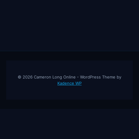
© 2026 Cameron Long Online - WordPress Theme by
Kadence WP
Cameron Long Online
— Finance tips, AI trading strategies, and
investing insights from a 31-year CFO & CPA.