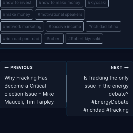
#
how to invest
#
how to make money
#
kiyosaki
#
make money
#
motivational speakers
#
network marketing
#
passive income
#
rich dad latino
#
rich dad poor dad
#
robert
#
Robert kiyosaki
Post
PREVIOUS
NEXT
navigation
Why Fracking Has
Is fracking the only
Become a Critical
issue in the energy
Election Issue – Mike
debate?
Mauceli, Tim Tarpley
#EnergyDebate
#richdad #fracking