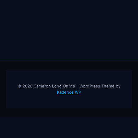
© 2026 Cameron Long Online - WordPress Theme by
Kadence WP
Cameron Long Online
— Finance tips, AI trading strategies, and
investing insights from a 31-year CFO & CPA.