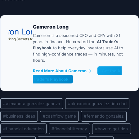
Cameron Long
Cameron is a seasoned CFO and CPA with 31
years in finance. He created the
AI Trader's
Playbook
to help everyday investors use AI to
find high-confidence trades — in minutes, not
hours.
Read More About Cameron →
Get the AI
Trader's Playbook
Post
#
alexandra gonzalez ganoza
#
alexandra gonzalez rich dad
Tags:
#
business ideas
#
cashflow game
#
fernando gonzalez
#
financial education
#
financial literacy
#
how to get rich