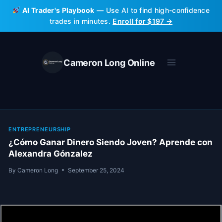
Skip
AI Trader's Playbook
— Use AI to find high-confidence
to
trades in minutes.
Enroll for $197 →
content
Cameron Long Online
ENTREPRENEURSHIP
¿Cómo Ganar Dinero Siendo Joven? Aprende con
Alexandra Gónzalez
By
Cameron Long
September 25, 2024