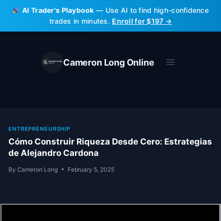
Skip
AI Trader's Playbook
— Use AI to find high-confidence
to
trades in minutes.
Enroll for $197 →
content
Cameron Long Online
ENTREPRENEURSHIP
Cómo Construir Riqueza Desde Cero: Estrategias
de Alejandro Cardona
By
Cameron Long
February 5, 2025