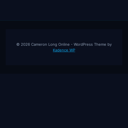
© 2026 Cameron Long Online - WordPress Theme by
Kadence WP
Cameron Long Online
— Finance tips, AI trading strategies, and
investing insights from a 31-year CFO & CPA.
About
Contact
Disclaimer
Privacy Policy
Affiliate
Disclosure
© 2026 Cameron Long Online. All rights reserved.