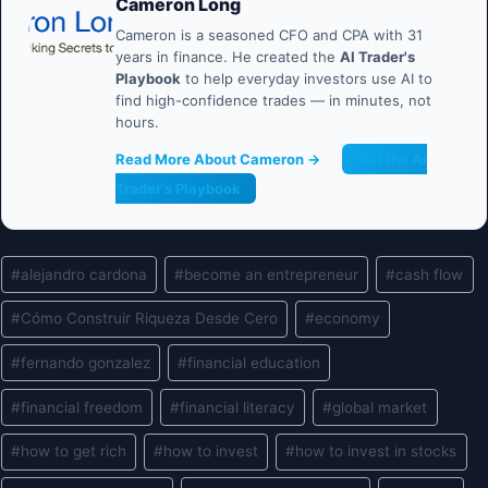
Cameron Long
Cameron is a seasoned CFO and CPA with 31
years in finance. He created the
AI Trader's
Playbook
to help everyday investors use AI to
find high-confidence trades — in minutes, not
hours.
Read More About Cameron →
Get the AI
Trader's Playbook
Post
#
alejandro cardona
#
become an entrepreneur
#
cash flow
Tags:
#
Cómo Construir Riqueza Desde Cero
#
economy
#
fernando gonzalez
#
financial education
#
financial freedom
#
financial literacy
#
global market
#
how to get rich
#
how to invest
#
how to invest in stocks