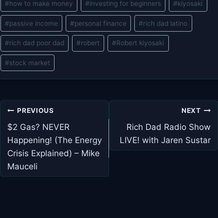
#
how to make money
#
investing for beginners
#
kiyosaki
#
passive income
#
personal finance
#
rich dad latino
#
rich dad poor dad
#
robert
#
Robert kiyosaki
#
stock market
Post
PREVIOUS
NEXT
navigation
$2 Gas? NEVER
Rich Dad Radio Show
Happening! (The Energy
LIVE! with Jaren Sustar
Crisis Explained) – Mike
Mauceli